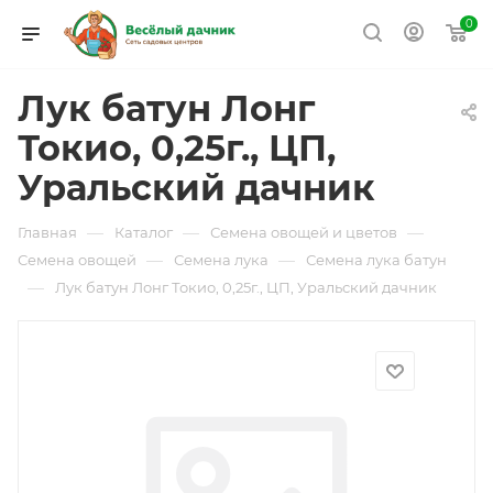
0
Лук батун Лонг
Токио, 0,25г., ЦП,
Уральский дачник
—
—
—
Главная
Каталог
Семена овощей и цветов
—
—
Семена овощей
Семена лука
Семена лука батун
—
Лук батун Лонг Токио, 0,25г., ЦП, Уральский дачник