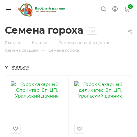
0
Семена гороха
137
—
—
—
Главная
Каталог
Семена овощей и цветов
—
Семена овощей
Семена гороха
ФИЛЬТР