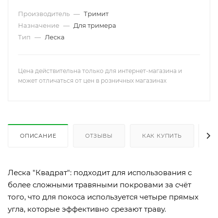
Производитель
—
Тримит
Назначение
—
Для тримера
Тип
—
Леска
Цена действительна только для интернет-магазина и
может отличаться от цен в розничных магазинах
ОПИСАНИЕ
ОТЗЫВЫ
КАК КУПИТЬ
О
Леска "Квадрат": подходит для использования с
более сложными травяными покровами за счёт
того, что для покоса используется четыре прямых
угла, которые эффективно срезают траву.