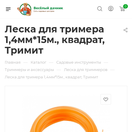
0
Леска для тримера
1,4мм*15м., квадрат,
Тримит
—
—
—
Главная
Каталог
Садовые инструменты
—
—
Триммеры и аксессуары
Леска для триммеров
Леска для тримера 1,4мм*15м., квадрат, Тримит