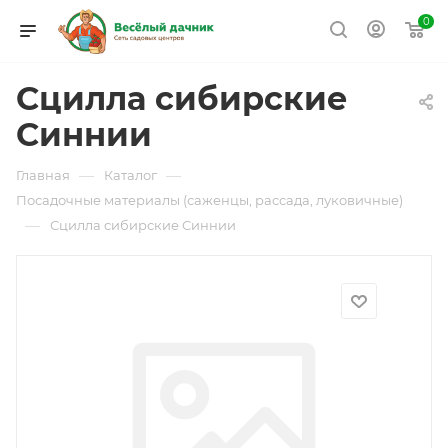
0
Сцилла сибирские
Синнии
—
—
Главная
Каталог
Посадочные материалы (саженцы, рассада, луковичные)
—
Сцилла сибирские Синнии