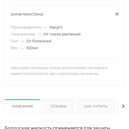
ХАРАКТЕРИСТИКИ
Производитель
—
Август
Назначение
—
От гнили растений
Тип
—
От болезней
Вес
—
100мл
Цена действительна только для интернет-магазина и
может отличаться от цен в розничных магазинах
ОПИСАНИЕ
ОТЗЫВЫ
КАК КУПИТЬ
О
Бордоская жидкость применяется для защиты