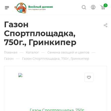
0
Газон
Спортплощадка,
750г., Гринкипер
—
—
—
Главная
Каталог
Семена овощей и цветов
—
Газон
Газон Спортплощадка, 750г., Гринкипер