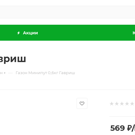
Акции
авриш
—
он
Газон Минипут 0,6кг Гавриш
569
₽