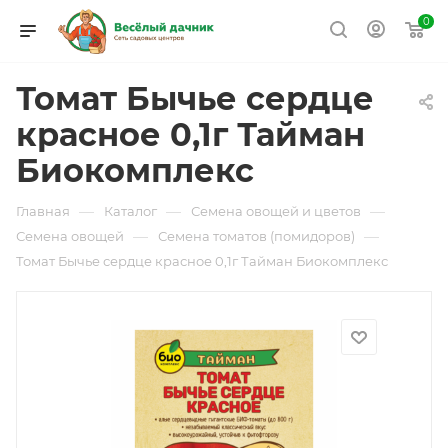
0
Томат Бычье сердце
красное 0,1г Тайман
Биокомплекс
—
—
—
Главная
Каталог
Семена овощей и цветов
—
—
Семена овощей
Семена томатов (помидоров)
Томат Бычье сердце красное 0,1г Тайман Биокомплекс