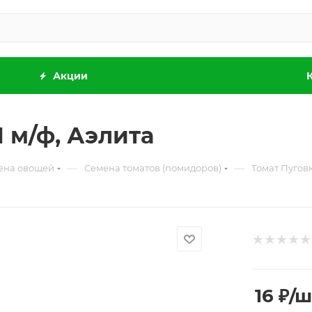
Акции
П м/ф, Аэлита
—
—
ена овощей
Семена томатов (помидоров)
Томат Пуговк
16
₽
/ш