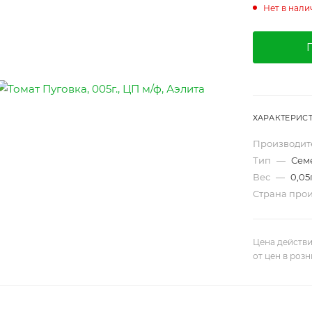
Нет в нали
ХАРАКТЕРИС
Производит
Тип
—
Сем
Вес
—
0,05
Страна про
Цена действи
от цен в роз