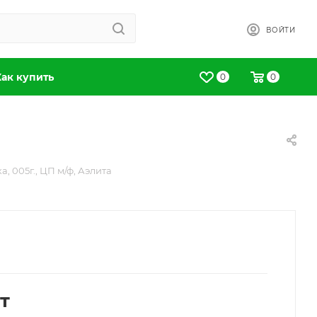
ВОЙТИ
Как купить
0
0
а, 005г., ЦП м/ф, Аэлита
т