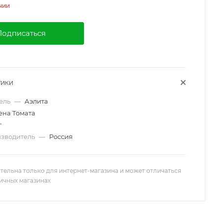
чии
Подписаться
ТИКИ
ель
—
Аэлита
ена Томата
г
изводитель
—
Россия
тельна только для интернет-магазина и может отличаться
ничных магазинах