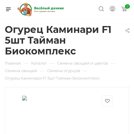
0
Огурец Каминари F1
5шт Тайман
Биокомплекс
—
—
—
Главная
Каталог
Семена овощей и цветов
—
—
Семена овощей
Семена огурцов
Огурец Каминари F1 5шт Тайман Биокомплекс