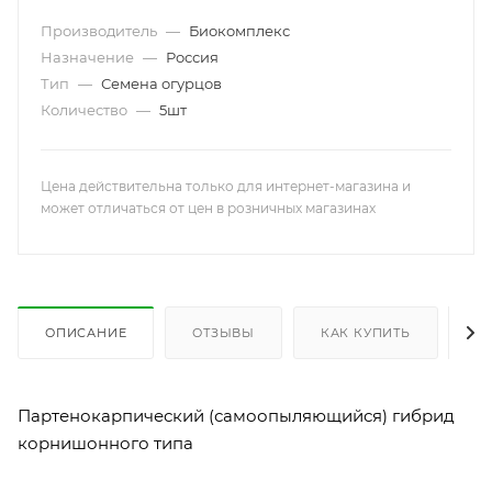
Производитель
—
Биокомплекс
Назначение
—
Россия
Тип
—
Семена огурцов
Количество
—
5шт
Цена действительна только для интернет-магазина и
может отличаться от цен в розничных магазинах
ОПИСАНИЕ
ОТЗЫВЫ
КАК КУПИТЬ
О
Партенокарпический (самоопыляющийся) гибрид
корнишонного типа