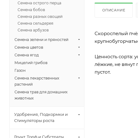
Семена острого перца
Семена бобов
ОПИСАНИЕ
Семена разных овощей
Семена сельдерея
Семена арбузов
Скороспелый пчёл
Семена зелени и пряностей
крупнобугорчатые,
Семена цветов
Семена ягод
Ценность сорта: у
Мицелий грибов
лёжкие, не вянут
Газон
пустот.
Семена лекарственных
растений
Семена трав для домашних
животных
Удобрения, Подкормки и
Стимуляторы роста
Грунт, Торф и Субстраты