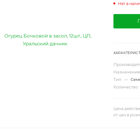
Нет в нали
ХАРАКТЕРИС
Производит
Назначени
Тип
—
Сем
Количество
Цена действи
от цен в роз