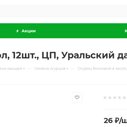
Акции
л, 12шт., ЦП, Уральский 
—
—
ена овощей
Семена огурцов
Огурец Бочковой в засол,
26
₽
/