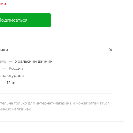
чии
Подписаться
ТИКИ
ель
—
Уральский дачник
е
—
Россия
ена огурцов
—
12шт
тельна только для интернет-магазина и может отличаться
ничных магазинах