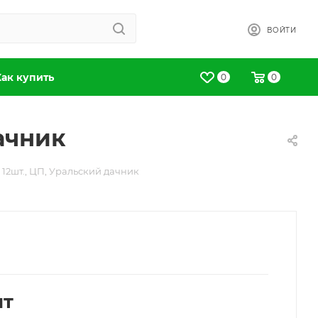
ВОЙТИ
Как купить
0
0
дачник
 12шт., ЦП, Уральский дачник
шт