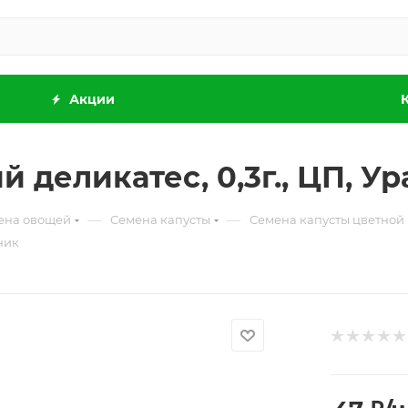
Акции
й деликатес, 0,3г., ЦП, У
—
—
ена овощей
Семена капусты
Семена капусты цветной
ник