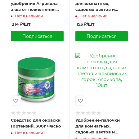
удобрение Агрикола
длякомнатных,
аква от пожелтения
садовых цветов и
листьев, 250мл, Грин
альпийских горок,
Нет в наличии
Нет в наличии
бэлт
Агрикола, 10шт
214
₽
/шт
153
₽
/шт
Подписаться
Подписаться
Средство для окраски
Удобрение-палочки
Гортензий, 300г Фаско
для комнатных,
садовых цветов и
Нет в наличии
альпийских горок,
Нет в наличии