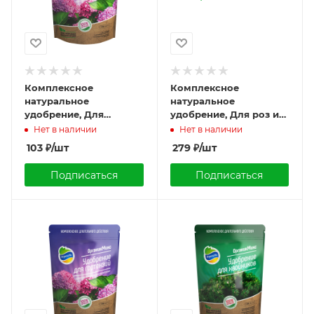
Комплексное
Комплексное
натуральное
натуральное
удобрение, Для
удобрение, Для роз и
гортензий, 200г.,
цветов, 850г., Органик
Нет в наличии
Нет в наличии
Органик микс
микс
103
₽
/шт
279
₽
/шт
Подписаться
Подписаться