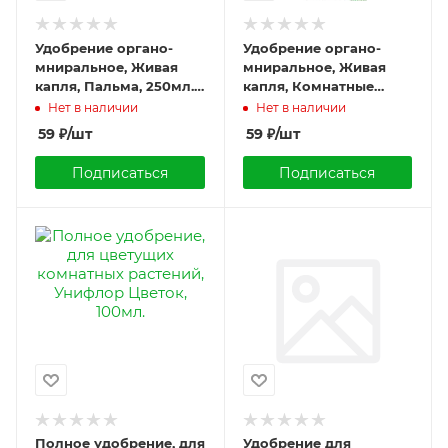
Удобрение органо-
Удобрение органо-
мниральное, Живая
мниральное, Живая
капля, Пальма, 250мл.,
капля, Комнатные
Удмуртторф
растения, 250мл.,
Нет в наличии
Нет в наличии
Удмуртторф
59
₽
/шт
59
₽
/шт
Подписаться
Подписаться
Полное удобрение, для
Удобрение для