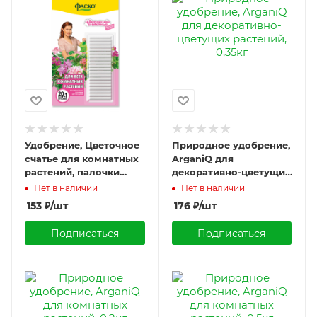
Удобрение, Цветочное
Природное удобрение,
счатье для комнатных
ArganiQ для
растений, палочки
декоративно-цветущих
20шт., Фаско
растений, 0,35кг
Нет в наличии
Нет в наличии
153
₽
/шт
176
₽
/шт
Подписаться
Подписаться