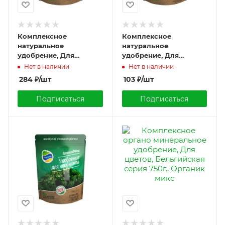
Комплексное
Комплексное
натуральное
натуральное
удобрение, Для
удобрение, Для
гортензий, 800г.,
хвойников, 200г.,
Нет в наличии
Нет в наличии
Органик микс
Органик микс
284
₽
/шт
103
₽
/шт
Подписаться
Подписаться