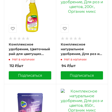
Комплексное
Комплексное
удобрение, Цветочный
натуральное
рай для цветущих
удобрение, Для роз и
комнатных и садовых
цветов, 200г., Органик
Нет в наличии
Нет в наличии
растений, 0,5л., БХЗ
микс
112
₽
/шт
94
₽
/шт
Подписаться
Подписаться