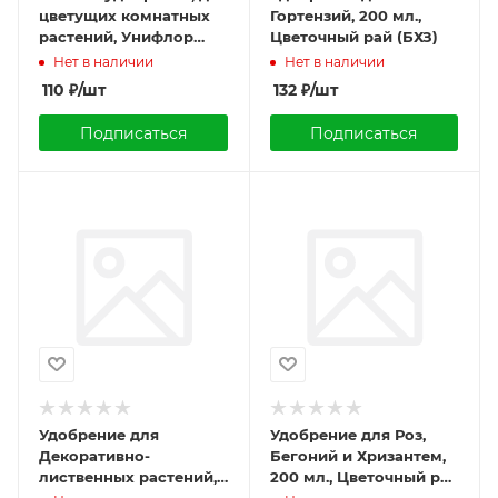
цветущих комнатных
Гортензий, 200 мл.,
растений, Унифлор
Цветочный рай (БХЗ)
Цветок, 100мл.
Нет в наличии
Нет в наличии
110
₽
/шт
132
₽
/шт
Подписаться
Подписаться
Удобрение для
Удобрение для Роз,
Декоративно-
Бегоний и Хризантем,
лиственных растений,
200 мл., Цветочный рай
200 мл., Цветочный рай
(БХЗ)