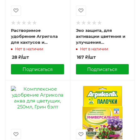
Растворимое
Эко защита, для
удобрение Агригола
активации цветения и
для кактусов и
улучшения
суккулентов 20г Грин
приживаемости
Нет в наличии
Нет в наличии
бэлт
растения, Экогель,
28
₽
/шт
167
₽
/шт
250мл, Грин бэлт
Подписаться
Подписаться