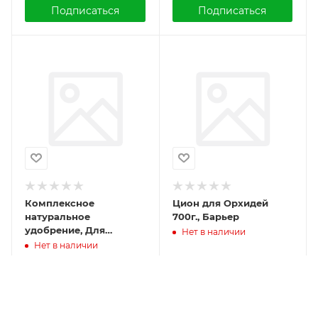
Подписаться
Подписаться
Комплексное
Цион для Орхидей
натуральное
700г., Барьер
удобрение, Для
Нет в наличии
хвойников, 850г.,
Нет в наличии
Органик микс
290
₽
/шт
1 994
₽
/шт
Подписаться
Подписаться