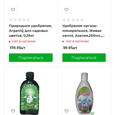
Природное удобрение,
Удобрение органо-
ArganiQ для садовых
минирельное, Живая
цветов, 0,35кг
капля, Азалия,250мл.,
Удмуртторф
Нет в наличии
Нет в наличии
176
₽
/шт
59
₽
/шт
Подписаться
Подписаться