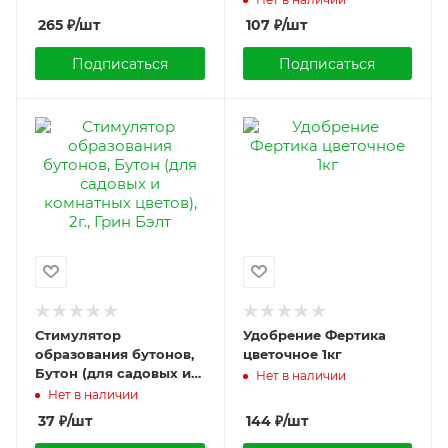
Агрикола, 10шт
265
₽
/шт
107
₽
/шт
Подписаться
Подписаться
Стимулятор
Удобрение Фертика
образования бутонов,
цветочное 1кг
Бутон (для садовых и
Нет в наличии
комнатных цветов), 2г.,
Нет в наличии
Грин Бэлт
37
₽
/шт
144
₽
/шт