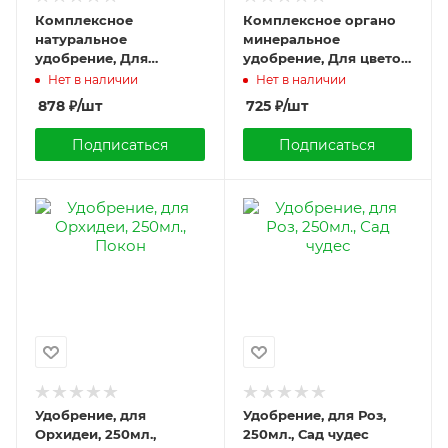
Комплексное
Комплексное органо
натуральное
минеральное
удобрение, Для
удобрение, Для цветов,
хвойных, 2,8кг.,
Бельгийская серия
Нет в наличии
Нет в наличии
Органик микс
750г., Органик микс
878
₽
/шт
725
₽
/шт
Подписаться
Подписаться
Удобрение, для
Удобрение, для Роз,
Орхидеи, 250мл.,
250мл., Сад чудес