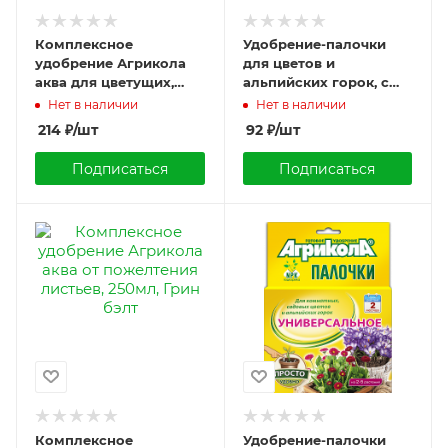
Комплексное
Удобрение-палочки
удобрение Агрикола
для цветов и
аква для цветущих,
альпийских горок, с
250мл, Грин бэлт
защитой от
Нет в наличии
Нет в наличии
вредителей, Агрикола,
214
₽
/шт
92
₽
/шт
10шт
Подписаться
Подписаться
Комплексное
Удобрение-палочки