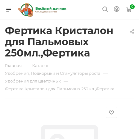
0
Фертика Кристалон
для Пальмовых
250мл.,Фертика
—
—
Главная
Каталог
—
Удобрения, Подкормки и Стимуляторы роста
—
Удобрения для цветочных
Фертика Кристалон для Пальмовых 250мл.,Фертика