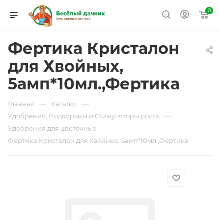
0
Фертика Кристалон
для Хвойных,
5амп*10мл.,Фертика
—
—
Главная
Каталог
—
Удобрения, Подкормки и Стимуляторы роста
—
Удобрения для цветочных
Фертика Кристалон для Хвойных, 5амп*10мл.,Фертика