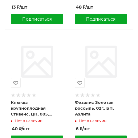
13
₽
/шт
48
₽
/шт
Подписаться
Подписаться
Клюква
Физалис Золотая
крупноплодная
россыпь, 02г., БП,
Стивенс, ЦП, 005,
Аэлита
Уральский урожай
Нет в наличии
Нет в наличии
40
₽
/шт
6
₽
/шт