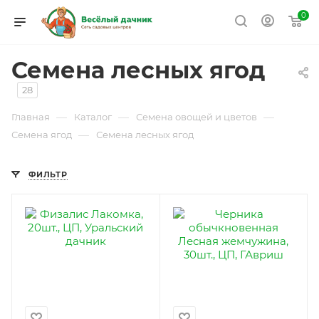
0
Семена лесных ягод
28
—
—
—
Главная
Каталог
Семена овощей и цветов
—
Семена ягод
Семена лесных ягод
ФИЛЬТР