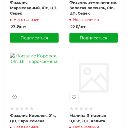
Физалис
Физалис земляничный,
Мармеладный, 01г., ЦП,
Золотая россыпь, 01г.,
Седек
ЦП, Седек
Нет в наличии
Нет в наличии
23
₽
/шт
22
₽
/шт
Подписаться
Подписаться
Физалис Королек, 01г.,
Малина Янтарная
ЦП, Евро-семена
0,05г., ЦП, Аэлита
Нет в наличии
Нет в наличии