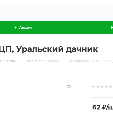
Акции
, ЦП, Уральский дачник
—
—
ена ягод
Семена лесных ягод
Клюква Бен лир, 0,05г.,
62
₽
/