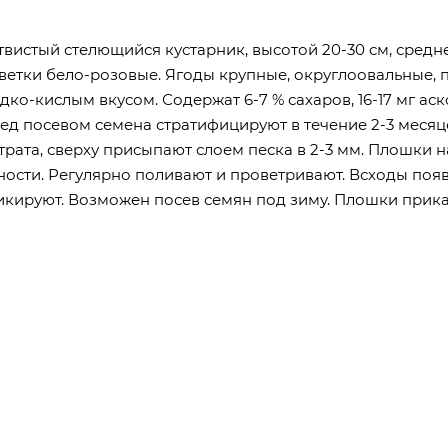
вистый стелющийся кустарник, высотой 20-30 см, средн
ветки бело-розовые. Ягоды крупные, округлоовальные, пу
ко-кислым вкусом. Содержат 6-7 % сахаров, 16-17 мг ас
еред посевом семена стратифицируют в течение 2-3 меся
трата, сверху присыпают слоем песка в 2-3 мм. Плошки
ости. Регулярно поливают и проветривают. Всходы появл
икируют. Возможен посев семян под зиму. Плошки прик