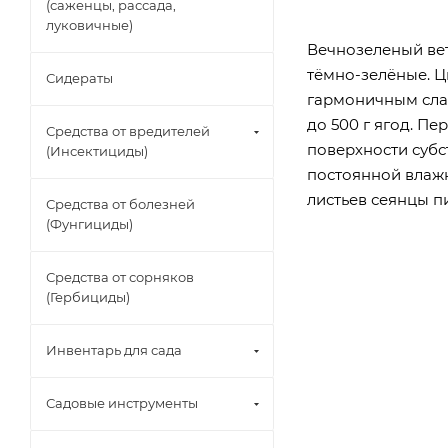
(саженцы, рассада,
луковичные)
Вечнозеленый вет
тёмно-зелёные. Ц
Сидераты
гармоничным слад
до 500 г ягод. П
Средства от вредителей
поверхности субс
(Инсектициды)
постоянной влажн
листьев сеянцы п
Средства от болезней
(Фунгициды)
Средства от сорняков
(Гербициды)
Инвентарь для сада
Садовые инструменты