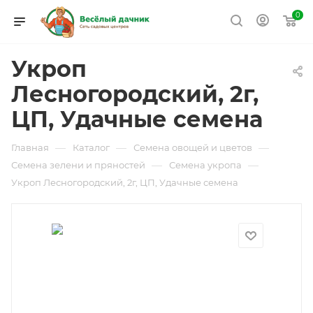
0
Укроп
Лесногородский, 2г,
ЦП, Удачные семена
—
—
—
Главная
Каталог
Семена овощей и цветов
—
—
Семена зелени и пряностей
Семена укропа
Укроп Лесногородский, 2г, ЦП, Удачные семена