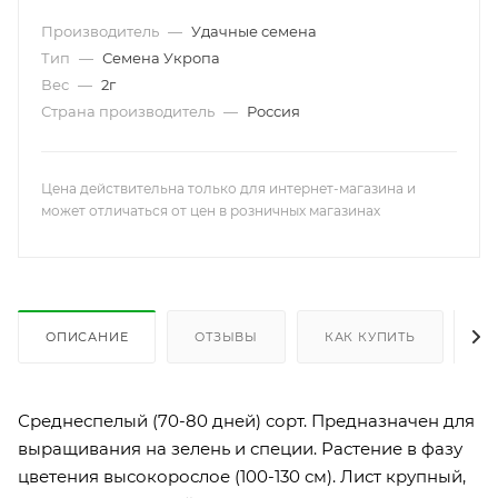
Производитель
—
Удачные семена
Тип
—
Семена Укропа
Вес
—
2г
Страна производитель
—
Россия
Цена действительна только для интернет-магазина и
может отличаться от цен в розничных магазинах
ОПИСАНИЕ
ОТЗЫВЫ
КАК КУПИТЬ
О
Среднеспелый (70-80 дней) сорт. Предназначен для
выращивания на зелень и специи. Растение в фазу
цветения высокорослое (100-130 см). Лист крупный,