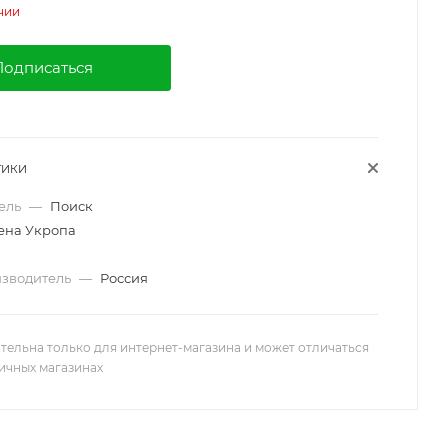
чии
Подписаться
ТИКИ
ель
—
Поиск
ена Укропа
изводитель
—
Россия
тельна только для интернет-магазина и может отличаться
ничных магазинах