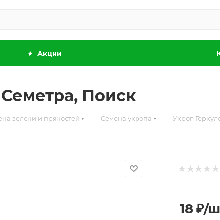
Акции
, Семетра, Поиск
—
—
ена зелени и пряностей
Семена укропа
Укроп Геркуле
18
₽
/ш