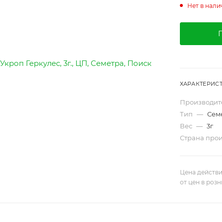
Нет в нали
ХАРАКТЕРИС
Производит
Тип
—
Сем
Вес
—
3г
Страна про
Цена действи
от цен в роз