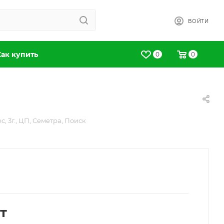
ВОЙТИ
Как купить
0
0
с, 3г., ЦП, Семетра, Поиск
т