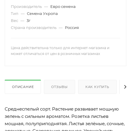
Производитель
—
Евро семена
Тип
—
Семена Укропа
Вес
—
3г
Страна производитель
—
Россия
Цена действительна только для интернет-магазина и
может отличаться от цен в розничных магазинах
ОПИСАНИЕ
ОТЗЫВЫ
КАК КУПИТЬ
О
Среднеспелый сорт. Растение развивает мощную
зелень с сильным ароматом. Розетка листьев
мощная, полуприподнятая. Листья зелёные, сочные,
ароматные. Созревание дружное. Урожайность