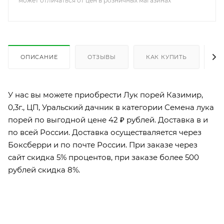
может отличаться от цен в розничных магазинах
ОПИСАНИЕ
ОТЗЫВЫ
КАК КУПИТЬ
О
У нас вы можете приобрести Лук порей Казимир,
0,3г., ЦП, Уральский дачник в категории Семена лука
порей по выгодной цене 42 ₽ рублей. Доставка в и
по всей России. Доставка осуществаляется через
Боксберри и по почте России. При заказе через
сайт скидка 5% процентов, при заказе более 500
рублей скидка 8%.