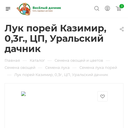
0
Лук порей Казимир,
0,3г., ЦП, Уральский
дачник
—
—
—
Главная
Каталог
Семена овощей и цветов
—
—
Семена овощей
Семена лука
Семена лука порей
—
Лук порей Казимир, 0,3г., ЦП, Уральский дачник