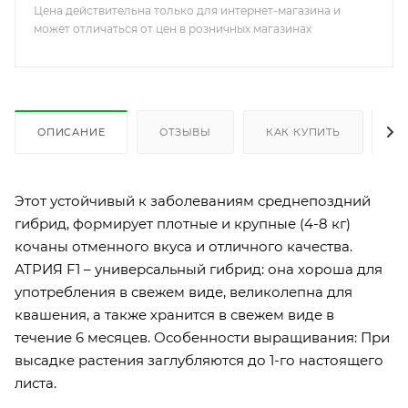
Цена действительна только для интернет-магазина и
может отличаться от цен в розничных магазинах
ОПИСАНИЕ
ОТЗЫВЫ
КАК КУПИТЬ
О
Этот устойчивый к заболеваниям среднепоздний
гибрид, формирует плотные и крупные (4-8 кг)
кочаны отменного вкуса и отличного качества.
АТРИЯ F1 – универсальный гибрид: она хороша для
употребления в свежем виде, великолепна для
квашения, а также хранится в свежем виде в
течение 6 месяцев. Особенности выращивания: При
высадке растения заглубляются до 1-го настоящего
листа.