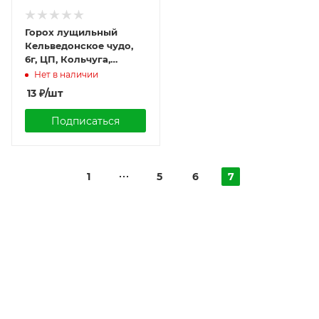
Горох лущильный
Кельведонское чудо,
6г, ЦП, Кольчуга,
Семена НК
Нет в наличии
13
₽
/шт
Подписаться
1
5
6
7