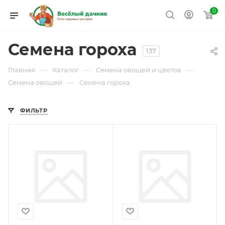
0
Семена гороха
137
—
—
—
Главная
Каталог
Семена овощей и цветов
—
Семена овощей
Семена гороха
ФИЛЬТР