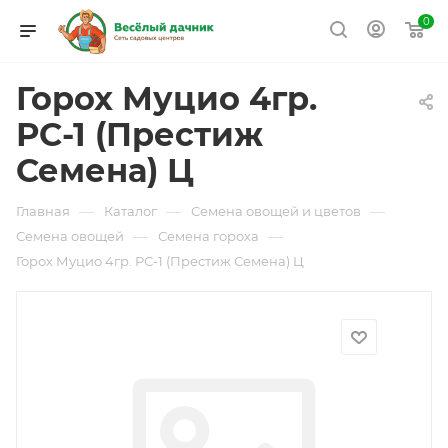
0
Горох Муцио 4гр.
РС-1 (Престиж
Семена) Ц
—
—
—
Главная
Каталог
Семена овощей и цветов
—
—
Семена овощей
Семена гороха
Горох Муцио 4гр. РС-1 (Престиж Семена) Ц